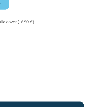
L
lla cover
(+
6,50
€
)