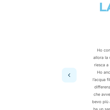
L
Ho comp
allora la
riesca a 
Ho anc
l’acqua f
differen
che avve
bevo più 
ha un sa