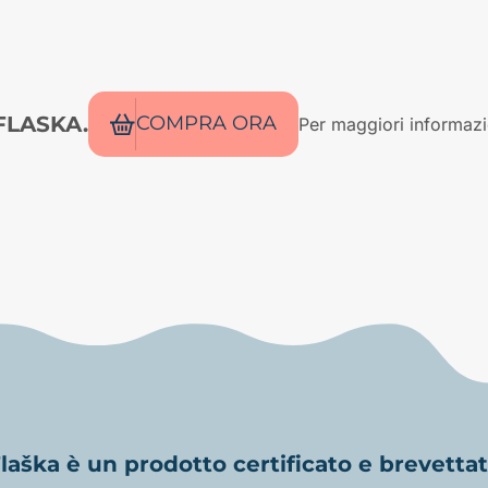
 FLASKA.
COMPRA ORA
Per maggiori informazio
laška è un prodotto certificato e brevetta