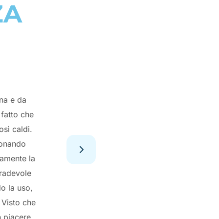
ZA
ena e da
 fatto che
osì caldi.
gonando
ramente la
gradevole
o la uso,
 Visto che
 piacere.