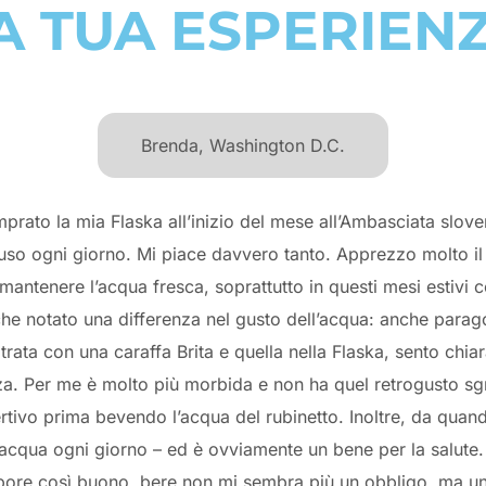
A TUA ESPERIEN
Brenda, Washington D.C.
rato la mia Flaska all’inizio del mese all’Ambasciata slov
 uso ogni giorno. Mi piace davvero tanto. Apprezzo molto il
mantenere l’acqua fresca, soprattutto in questi mesi estivi c
he notato una differenza nel gusto dell’acqua: anche para
iltrata con una caraffa Brita e quella nella Flaska, sento chia
za. Per me è molto più morbida e non ha quel retrogusto s
rtivo prima bevendo l’acqua del rubinetto. Inoltre, da quand
acqua ogni giorno – ed è ovviamente un bene per la salute.
pore così buono, bere non mi sembra più un obbligo, ma un