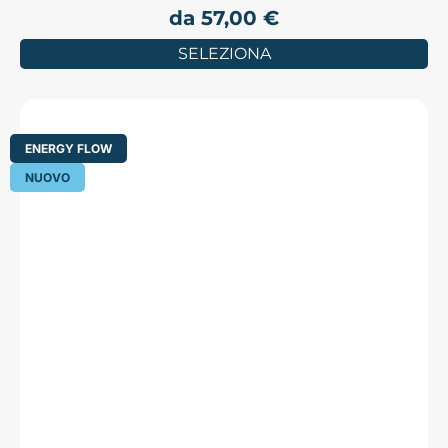
da
57,00
€
SELEZIONA
ENERGY FLOW
NUOVO