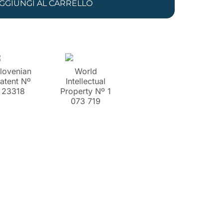
GGIUNGI AL CARRELLO
lovenian
World
atent Nº
Intellectual
23318
Property Nº 1
073 719