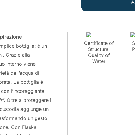
A
ispirazione
Certificate of
S
plice bottiglia: è un
Structural
P
i. Grazie alla
Quality of
Water
uo interno viene
rietà dell’acqua di
rata. La bottiglia è
 con l’incoraggiante
l”
. Oltre a proteggere il
 custodia aggiunge un
trasformando un gesto
ione. Con Flaska