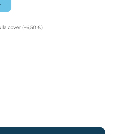
L
lla cover
(+
6,50
€
)