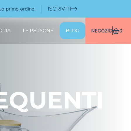
ISCRIVITI
tuo primo ordine.
ORIA
LE PERSONE
BLOG
NEGOZIO
0
EQUENTI