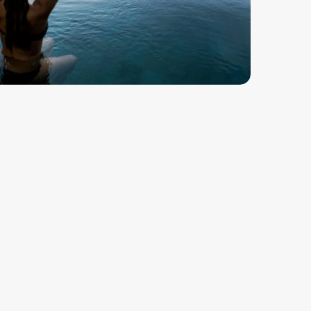
F
L
U
E
N
Z
A
N
O
F
L
A
S
K
A