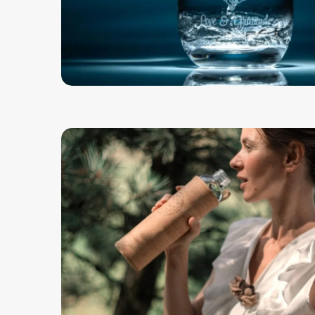
I
N
T
E
R
V
I
S
T
A
M
A
K
S
V