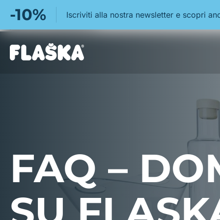
-10%
Iscriviti alla nostra newsletter e scopri 
https://www.flaskaitalia.it/
FAQ – D
SU FLASK