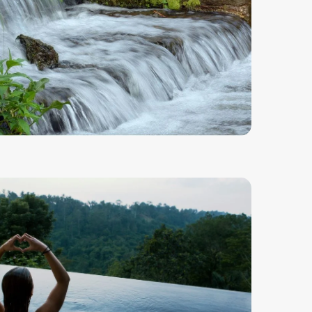
O
N
I
C
E
L
L
U
L
A
R
I
I
N