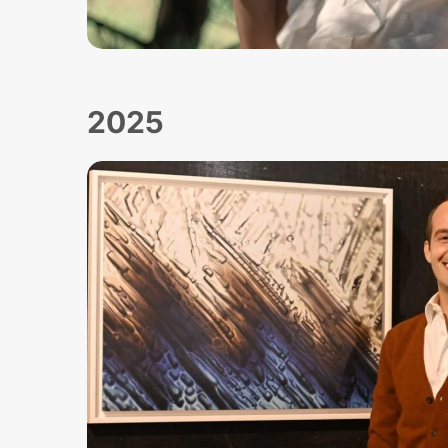
R
E
Č
K
2025
O