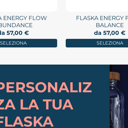
A ENERGY FLOW
FLASKA ENERGY
BUNDANCE
BALANCE
da
57,00
€
da
57,00
€
SELEZIONA
SELEZIONA
PERSONALIZ
ZA LA TUA
FLASKA