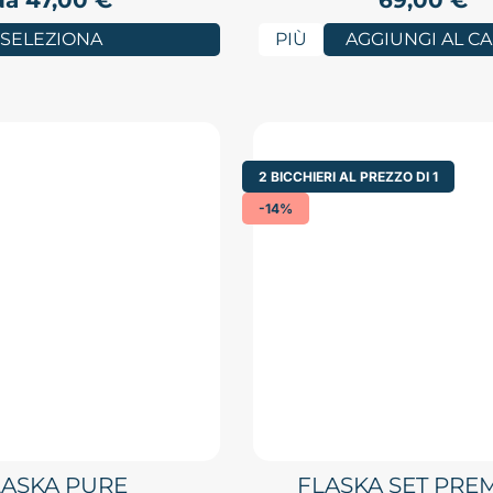
da
47,00
€
69,00
€
SELEZIONA
PIÙ
AGGIUNGI AL C
2 BICCHIERI AL PREZZO DI 1
-14%
LASKA PURE
FLASKA SET PRE