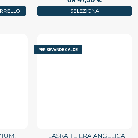
da
47,00
€
ARRELLO
SELEZIONA
PER BEVANDE CALDE
MIUM:
FLASKA TEIERA ANGELICA