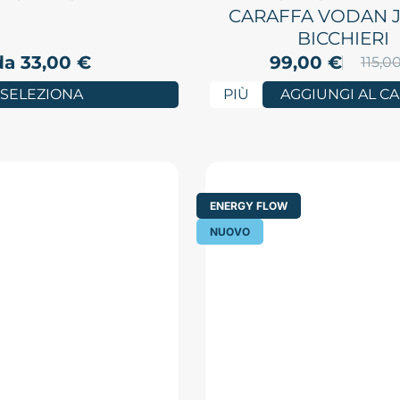
CARAFFA VODAN J
BICCHIERI
da
33,00
€
99,00
€
115,0
SELEZIONA
PIÙ
AGGIUNGI AL C
ENERGY FLOW
NUOVO