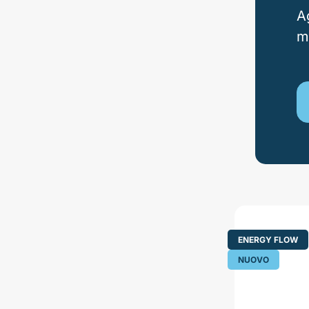
A
m
ENERGY FLOW
NUOVO