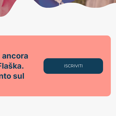
i ancora
Flaška.
ISCRIVITI
nto sul