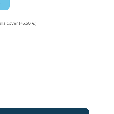
L
lla cover
(+
6,50
€
)