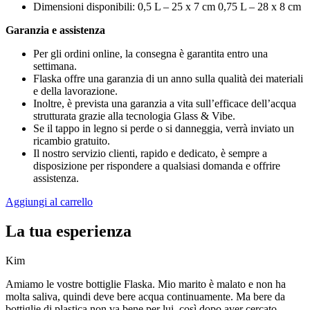
Dimensioni disponibili: 0,5 L – 25 x 7 cm 0,75 L – 28 x 8 cm
Garanzia e assistenza
Per gli ordini online, la consegna è garantita entro una
settimana.
Flaska offre una garanzia di un anno sulla qualità dei materiali
e della lavorazione.
Inoltre, è prevista una garanzia a vita sull’efficace dell’acqua
strutturata grazie alla tecnologia Glass & Vibe.
Se il tappo in legno si perde o si danneggia, verrà inviato un
ricambio gratuito.
Il nostro servizio clienti, rapido e dedicato, è sempre a
disposizione per rispondere a qualsiasi domanda e offrire
assistenza.
Aggiungi al carrello
La tua esperienza
Kim
Amiamo le vostre bottiglie Flaska. Mio marito è malato e non ha
molta saliva, quindi deve bere acqua continuamente. Ma bere da
bottiglie di plastica non va bene per lui, così dopo aver cercato