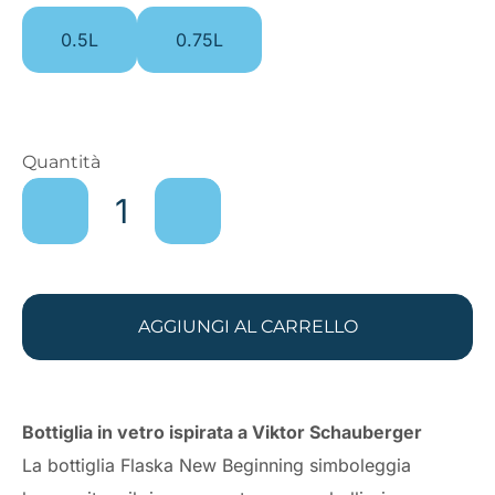
0.5L
0.75L
FLASKA
Quantità
THE
NEW
BEGINNING
quantità
AGGIUNGI AL CARRELLO
Bottiglia in vetro ispirata a Viktor Schauberger
La bottiglia Flaska New Beginning simboleggia