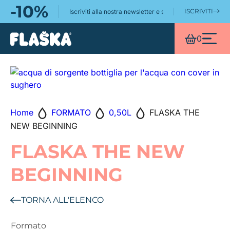
-10%
ISCRIVITI
Iscriviti alla nostra newsletter e scopri ancora meglio il
https://www.flaskaitalia.it/
0
Home
FORMATO
0,50L
FLASKA THE
NEW BEGINNING
FLASKA THE NEW
BEGINNING
TORNA ALL'ELENCO
Formato