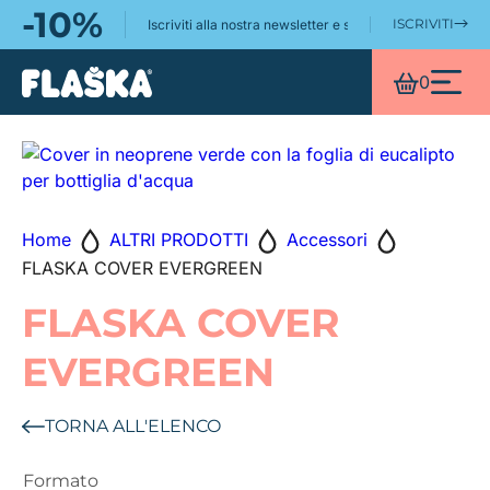
-10%
ISCRIVITI
Iscriviti alla nostra newsletter e scopri ancora meglio il
https://www.flaskaitalia.it/
0
Home
ALTRI PRODOTTI
Accessori
FLASKA COVER EVERGREEN
FLASKA COVER
EVERGREEN
TORNA ALL'ELENCO
Formato