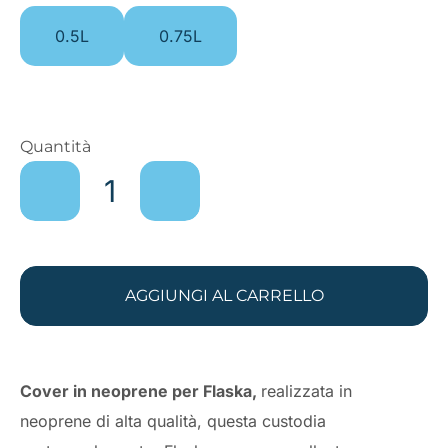
0.5L
0.75L
FLASKA
Quantità
COVER
EVERGREEN
quantità
AGGIUNGI AL CARRELLO
Cover in neoprene per Flaska,
realizzata in
neoprene di alta qualità, questa custodia