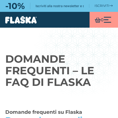
-10%
ISCRIVITI
Iscriviti alla nostra newsletter e scopri ancora meglio il
https://www.flaskaitalia.it/
0
DOMANDE
FREQUENTI – LE
FAQ DI FLASKA
Domande frequenti su Flaska